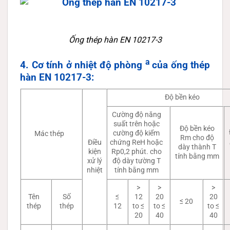
Ống thép hàn EN 10217-3
a
4. Cơ tính ở nhiệt độ phòng
của ống thép
hàn EN 10217-3:
Độ bền kéo
Cường độ năng
suất trên hoặc
Độ bền kéo
cường độ kiểm
Mác thép
Rm cho độ
Điều
chứng ReH hoặc
dày thành T
kiện
Rp0,2 phút. cho
tính bằng mm
xử lý
độ dày tường T
nhiệt
tính bằng mm
>
>
>
Tên
Số
≤
12
20
20
≤ 20
thép
thép
12
to ≤
to ≤
to ≤
20
40
40