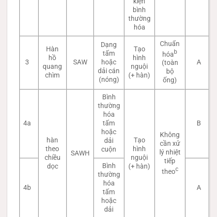
kiện
bình
thường
hóa
Chuẩn
Dạng
Hàn
Tạo
b
tấm
hóa
hồ
hình
3
SAW
hoặc
A
(toàn
quang
nguội
dải cán
bộ
chìm
(+ hàn)
(nóng)
ống)
Bình
thường
hóa
4a
tấm
B
hoặc
Không
hàn
Tạo
dải
cần xử
theo
hình
cuộn
lý nhiệt
SAWH
chiều
nguội
tiếp
Bình
dọc
(+ hàn)
c
theo
thường
hóa
4b
A
tấm
hoặc
dải