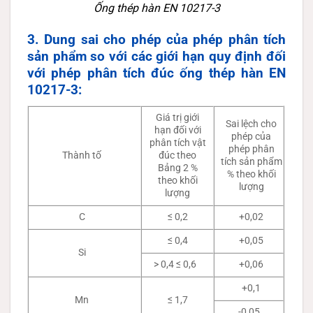
Ống thép hàn EN 10217-3
3. Dung sai cho phép của phép phân tích
sản phẩm so với các giới hạn quy định đối
với phép phân tích đúc ống thép hàn EN
10217-3:
Giá trị giới
Sai lệch cho
hạn đối với
phép của
phân tích vật
phép phân
Thành tố
đúc theo
tích sản phẩm
Bảng 2 %
% theo khối
theo khối
lượng
lượng
C
≤ 0,2
+0,02
≤ 0,4
+0,05
Si
> 0,4 ≤ 0,6
+0,06
+0,1
Mn
≤ 1,7
-0,05