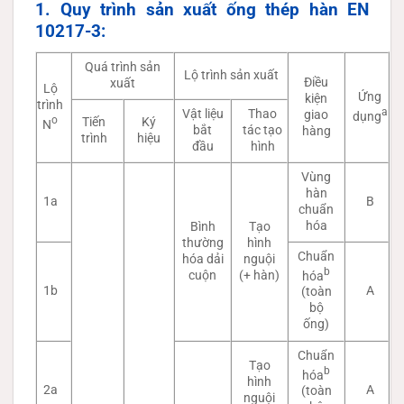
1. Quy trình sản xuất ống thép hàn EN
10217-3:
Quá trình sản
Lộ trình sản xuất
Điều
xuất
Lộ
Ứng
kiện
trình
a
Vật liệu
Thao
giao
dụng
o
Tiến
Ký
N
bắt
tác tạo
hàng
trình
hiệu
đầu
hình
Vùng
hàn
1a
B
chuẩn
hóa
Bình
Tạo
thường
hình
Chuẩn
hóa dải
nguội
b
cuộn
(+ hàn)
hóa
1b
A
(toàn
bộ
ống)
Chuẩn
Tạo
b
hóa
hình
2a
A
(toàn
nguội