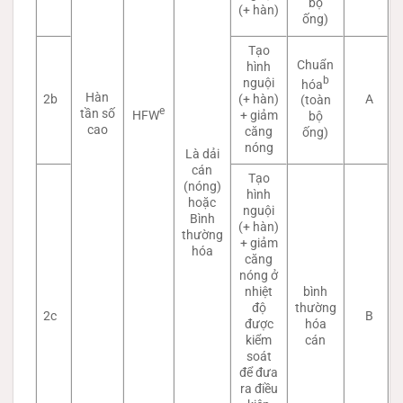
bộ
(+ hàn)
ống)
Tạo
Chuẩn
hình
b
nguội
hóa
Hàn
2b
(+ hàn)
A
(toàn
e
tần số
HFW
+ giảm
bộ
cao
căng
ống)
nóng
Là dải
cán
Tạo
(nóng)
hình
hoặc
nguội
Bình
(+ hàn)
thường
+ giảm
hóa
căng
nóng ở
nhiệt
bình
độ
thường
2c
B
được
hóa
kiểm
cán
soát
để đưa
ra điều