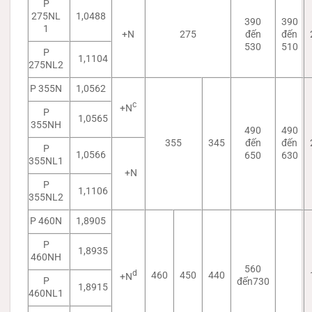
P
275NL
1,0488
390
390
1
+N
275
đến
đến
530
510
P
1,1104
275NL2
P 355N
1,0562
c
+N
P
1,0565
355NH
490
490
355
345
đến
đến
P
1,0566
650
630
355NL1
+N
P
1,1106
355NL2
P 460N
1,8905
P
1,8935
460NH
560
d
460
450
440
+N
P
đến730
1,8915
460NL1