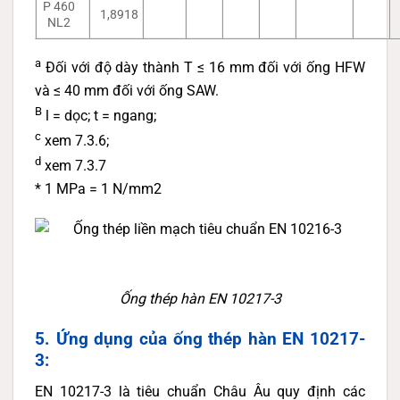
P 460
1,8918
NL2
a
Đối với độ dày thành T ≤ 16 mm đối với ống HFW
và ≤ 40 mm đối với ống SAW.
B
l = dọc; t = ngang;
c
xem 7.3.6;
d
xem 7.3.7
* 1 MPa = 1 N/mm2
Ống thép hàn EN 10217-3
5. Ứng dụng của ống thép hàn EN 10217-
3:
EN 10217-3 là tiêu chuẩn Châu Âu quy định các