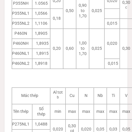
0,20
0,020
0,30
P355NH
1.0565
0,90
c
0,50
to
0,025
P355NL1
1,0566
1,70
0,18
P355NL2
1,1106
0,015
P460N
1,8905
1,00
P460NH
1,8935
0,020
0,20
0,60
to
0,025
0,30
P460NL1
1,8915
1,70
P460NL2
1,8918
0,015
Al tot
Mác thép
Cu
N
Nb
Ti
V
b
Số
Tên thép
min
max
max
max
max
max
thép
P275NL1
1,0488
0,30
0,020
0,020
0,05
0,03
0,05
cd