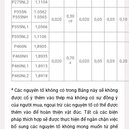
P275NL2
1,1104
P355N
1.0562
0,30
P355NH
1.0565
0,020
0,020
0,05
0,03
0,10
cd
P355NL1
1,0566
P355NL2
1,1106
P460N
1,8905
P460NH
1,8935
0,70
0,020
0,020
0,05
0,03
0,20
e
P460NL1
1,8915
P460NL2
1,8918
a
Các nguyên tố không có trong Bảng này sẽ không
được cố ý thêm vào thép mà không có sự đồng ý
của người mua, ngoại trừ các nguyên tố có thể được
thêm vào để hoàn thiện vật đúc. Tất cả các biện
pháp thích hợp sẽ được thực hiện để ngăn chặn việc
bổ sung các nguyên tố không mong muốn từ phế