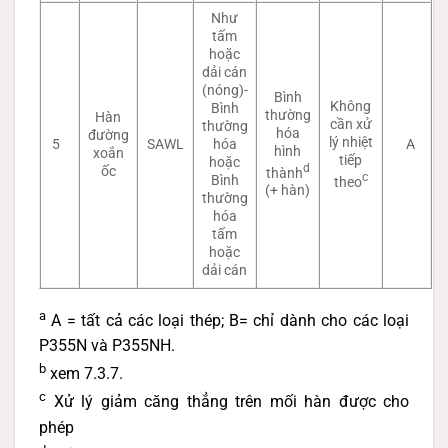
Như
tấm
hoặc
dải cán
(nóng)-
Bình
Không
Bình
thường
Hàn
cần xử
thường
hóa
đường
lý nhiệt
5
SAWL
hóa
A
hình
xoắn
tiếp
hoặc
d
ốc
thành
c
Bình
theo
(+ hàn)
thường
hóa
tấm
hoặc
dải cán
a
A = tất cả các loại thép; B= chỉ dành cho các loại
P355N và P355NH.
b
xem 7.3.7.
c
Xử lý giảm căng thẳng trên mối hàn được cho
phép