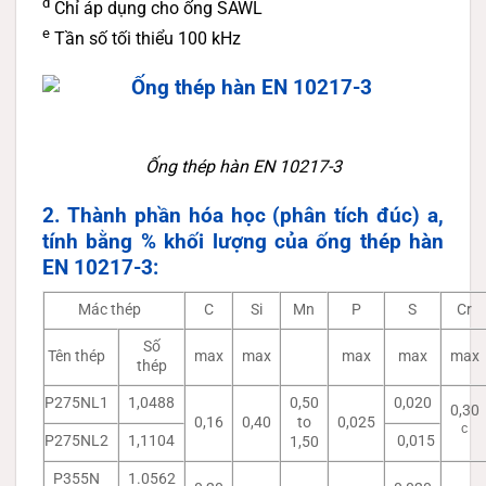
d
Chỉ áp dụng cho ống SAWL
e
Tần số tối thiểu 100 kHz
Ống thép hàn EN 10217-3
2. Thành phần hóa học (phân tích đúc) a,
tính bằng % khối lượng của ống thép hàn
EN 10217-3:
Mác thép
C
Si
Mn
P
S
Cr
Số
Tên thép
max
max
max
max
max
thép
P275NL1
1,0488
0,50
0,020
0,30
0,16
0,40
to
0,025
c
P275NL2
1,1104
0,015
1,50
P355N
1.0562