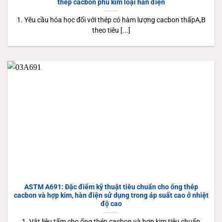
thép cacbon phủ kim loại hàn điện
1. Yêu cầu hóa học đối với thép có hàm lượng cacbon thấpA,B
theo tiêu [...]
ASTM A691: Đặc điểm kỹ thuật tiêu chuẩn cho ống thép
cacbon và hợp kim, hàn điện sử dụng trong áp suất cao ở nhiệt
độ cao
1. Vật liệu tấm cho ống thép cacbon và hợp kim tiêu chuẩn