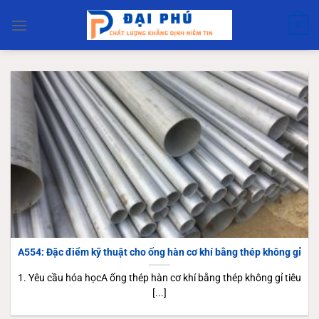
Bỏ
qua
0
nội
dung
A554: Đặc điểm kỹ thuật cho ống hàn cơ khí bằng thép không gỉ
1. Yêu cầu hóa họcA ống thép hàn cơ khí bằng thép không gỉ tiêu
[...]