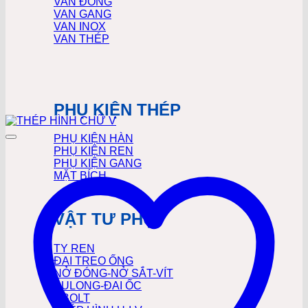
VAN ĐỒNG
VAN GANG
VAN INOX
VAN THÉP
PHỤ KIỆN THÉP
PHỤ KIỆN HÀN
PHỤ KIỆN REN
PHỤ KIỆN GANG
MẶT BÍCH
VẬT TƯ PHỤ
TY REN
ĐAI TREO ỐNG
NỞ ĐÓNG-NỞ SẮT-VÍT
BULONG-ĐAI ỐC
UBOLT