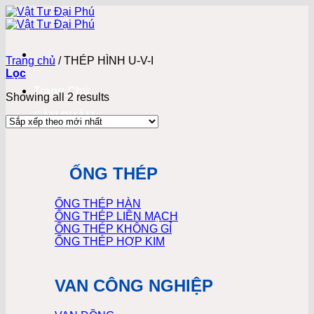
Bỏ
qua
nội
dung
Trang chủ
/
THÉP HÌNH U-V-I
Lọc
Trang Chủ
Showing all 2 results
SẢN PHẨM
ỐNG THÉP
ỐNG THÉP HÀN
ỐNG THÉP LIỀN MẠCH
ỐNG THÉP KHÔNG GỈ
ỐNG THÉP HỢP KIM
VAN CÔNG NGHIỆP