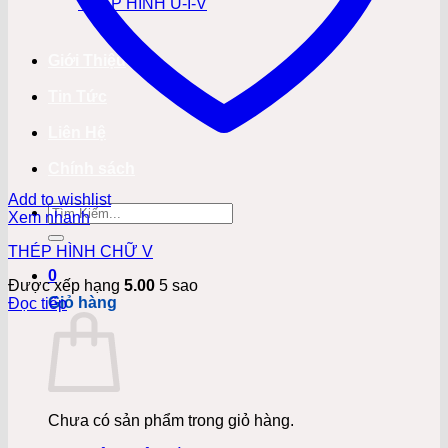
THÉP HÌNH U-I-V
Giới Thiệu
Tin Tức
Liên Hệ
Chính sách
Add to wishlist
Tìm
Xem nhanh
kiếm:
THÉP HÌNH CHỮ V
0
Được xếp hạng
5.00
5 sao
Giỏ hàng
Đọc tiếp
Chưa có sản phẩm trong giỏ hàng.