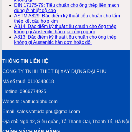
DIN 17175-79: Tiêu chuẩn cho ống thép liền mạch
dùng ở nhiệt độ cao
ASTM A829: Đặc điểm kỹ thuật tiêu chuẩn cho tấm
thép kết cấu hợp kim
A814: Đặc điểm kỹ thuật tiêu chuẩn cho ống thép
không gỉ Austenitic hàn gia công nguội
A813: Đặc điểm kỹ thuật tiêu chuẩn cho ống thép
không gỉ Austenitic hàn đơn hoặc đôi
THÔNG TIN LIÊN HỆ
CÔNG TY TNHH THIẾT BỊ XÂY DỰNG ĐẠI PHÚ
Mã số thuế: 0110348618
Hotline: 0966774925
Website : vattudaiphu.com
Email: sales.vattudaiphu@gmail.com
Địa chỉ: Ngõ 42, Siêu quần, Tả Thanh Oai, Thanh Trì, Hà Nội
CHÍNH SÁCH BÁN HÀNG