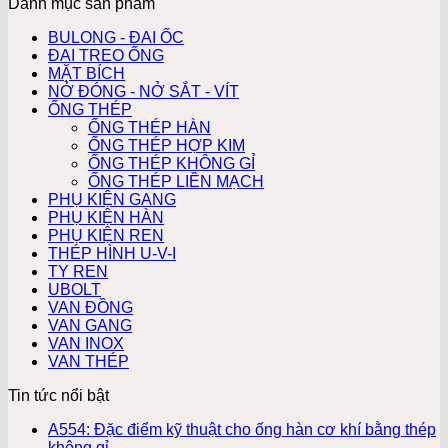
Danh mục sản phẩm
BULONG - ĐAI ỐC
ĐAI TREO ỐNG
MẶT BÍCH
NỞ ĐÓNG - NỞ SẮT - VÍT
ỐNG THÉP
ỐNG THÉP HÀN
ỐNG THÉP HỢP KIM
ỐNG THÉP KHÔNG GỈ
ỐNG THÉP LIỀN MẠCH
PHỤ KIỆN GANG
PHỤ KIỆN HÀN
PHỤ KIỆN REN
THÉP HÌNH U-V-I
TY REN
UBOLT
VAN ĐỒNG
VAN GANG
VAN INOX
VAN THÉP
Tin tức nổi bật
A554: Đặc điểm kỹ thuật cho ống hàn cơ khí bằng thép
không gỉ