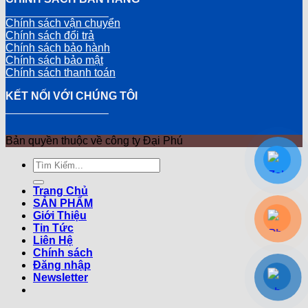
Chính sách vận chuyển
Chính sách đổi trả
Chính sách bảo hành
Chính sách bảo mật
Chính sách thanh toán
KẾT NỐI VỚI CHÚNG TÔI
Bản quyền thuộc về công ty Đại Phú
Tìm
kiếm:
Trang Chủ
SẢN PHẨM
Giới Thiệu
Tin Tức
Liên Hệ
Chính sách
Đăng nhập
Newsletter