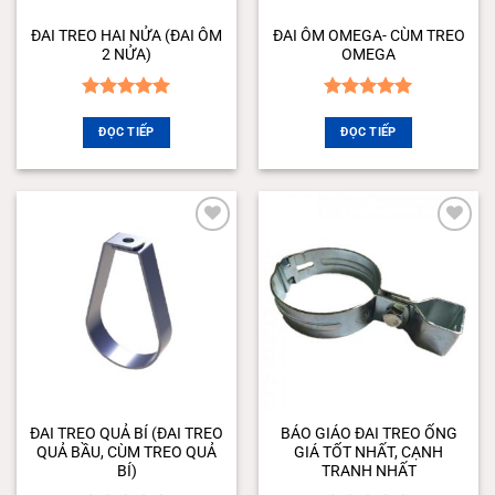
ĐAI TREO HAI NỬA (ĐAI ÔM
ĐAI ÔM OMEGA- CÙM TREO
2 NỬA)
OMEGA
Được xếp
Được xếp
hạng
5.00
hạng
5.00
ĐỌC TIẾP
ĐỌC TIẾP
5 sao
5 sao
Add to
Add to
wishlist
wishlist
ĐAI TREO QUẢ BÍ (ĐAI TREO
BÁO GIÁO ĐAI TREO ỐNG
QUẢ BẦU, CÙM TREO QUẢ
GIÁ TỐT NHẤT, CẠNH
BÍ)
TRANH NHẤT