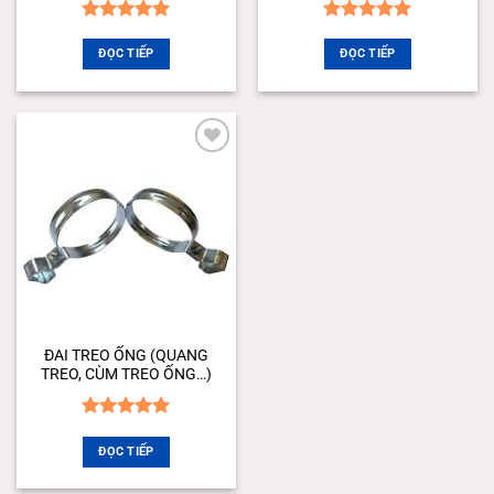
Được xếp
Được xếp
hạng
5.00
hạng
5.00
ĐỌC TIẾP
ĐỌC TIẾP
5 sao
5 sao
Add to
wishlist
ĐAI TREO ỐNG (QUANG
TREO, CÙM TREO ỐNG…)
Được xếp
hạng
5.00
ĐỌC TIẾP
5 sao