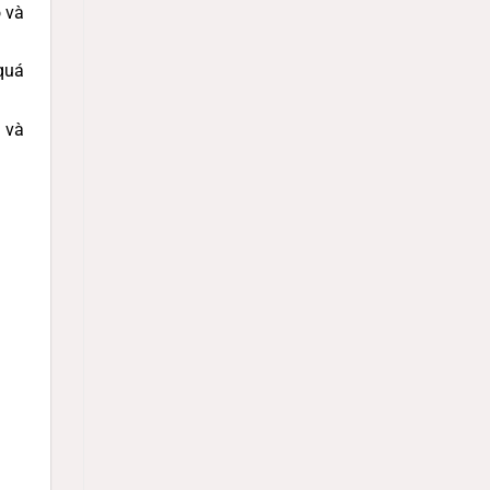
o và
quá
 và