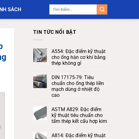
Tìm
NH SÁCH
kiếm:
TIN TỨC NỔI BẬT
p
A554: Đặc điểm kỹ thuật
ng
cho ống hàn cơ khí bằng
thép không gỉ
DIN 17175-79: Tiêu
chuẩn cho ống thép liền
mạch dùng ở nhiệt độ
cao
ASTM A829: Đặc điểm
kỹ thuật tiêu chuẩn cho
tấm thép kết cấu hợp kim
:
A814: Đặc điểm kỹ thuật