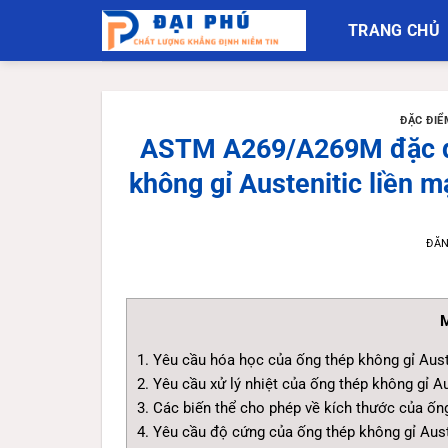
Bỏ
TRANG CHỦ
qua
nội
dung
ĐẶC ĐIỂ
ASTM A269/A269M đặc đi
không gỉ Austenitic liền 
ĐĂ
M
1. Yêu cầu hóa học của ống thép không gỉ Au
2. Yêu cầu xử lý nhiệt của ống thép không gỉ
3. Các biến thể cho phép về kích thước của ố
4. Yêu cầu độ cứng của ống thép không gỉ Au