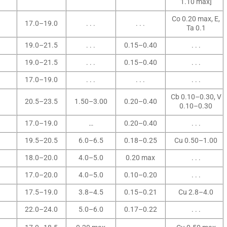
1.10 max]
Co 0.20 max, E,
17.0–19.0
. . .
. . .
Ta 0.1
19.0–21.5
. . .
0.15–0.40
. . .
19.0–21.5
. . .
0.15–0.40
. . .
17.0–19.0
. . .
. . .
. . .
Cb 0.10–0.30, V
20.5–23.5
1.50–3.00
0.20–0.40
0.10–0.30
17.0–19.0
…
0.20–0.40
. . .
19.5–20.5
6.0–6.5
0.18–0.25
Cu 0.50–1.00
18.0–20.0
4.0–5.0
0.20 max
. . .
17.0–20.0
4.0–5.0
0.10–0.20
. . .
17.5–19.0
3.8–4.5
0.15–0.21
Cu 2.8–4.0
22.0–24.0
5.0–6.0
0.17–0.22
. . .