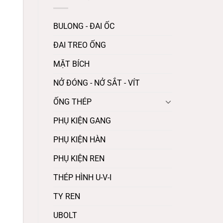
BULONG - ĐAI ỐC
ĐAI TREO ỐNG
MẶT BÍCH
NỞ ĐÓNG - NỞ SẮT - VÍT
ỐNG THÉP
PHỤ KIỆN GANG
PHỤ KIỆN HÀN
PHỤ KIỆN REN
THÉP HÌNH U-V-I
TY REN
UBOLT