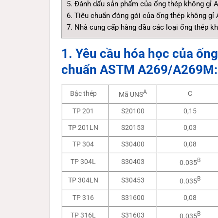
5. Đánh dấu sản phẩm của ống thép không gỉ 
6. Tiêu chuẩn đóng gói của ống thép không gỉ
7. Nhà cung cấp hàng đầu các loại ống thép k
1. Yêu cầu hóa học của ống 
chuẩn ASTM A269/A269M:
A
Bậc thép
C
Mã UNS
TP 201
S20100
0,15
TP 201LN
S20153
0,03
TP 304
S30400
0,08
B
TP 304L
S30403
0.035
B
TP 304LN
S30453
0.035
TP 316
S31600
0,08
B
TP 316L
S31603
0.035