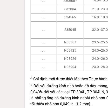
. . .
14.0–15.5
S30600
. . .
S32654
21.0–23.0
. . .
S34565
16.0–18.0
. . .
S35045
32.0–37.0
. . .
N08367
23.5–25.5
. . .
N08925
24.0–26.0
. . .
N08926
24.0–26.0
. . .
N08904
23.0–28.0
A
Chỉ định mới được thiết lập theo Thực hàn
B
Đối với đường kính nhỏ hoặc độ dày mỏng, h
0,040% đối với các loại TP 304L, TP 304LN,
là những ống có đường kính ngoài nhỏ hơn 0
tối thiểu nhỏ hơn 0,049 in. [1,2 mm].