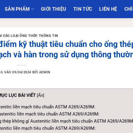
SẢN PHẨM
GIỚI THIỆU
TIN TỨC
LIÊN HỆ
CHÍ
M CÁC LOẠI ỐNG THÉP
,
THÔNG TIN
ểm kỹ thuật tiêu chuẩn cho ống thé
mạch và hàn trong sử dụng thông thườ
NG VÀO
09/04/2024
BỞI
ADMIN
ỤC LỤC BÀI VIẾT
[
Ẩn
]
stenitic liền mạch tiêu chuẩn ASTM A269/A269M:
 Austenitic liền mạch tiêu chuẩn ASTM A269/A269M:
ng thép không gỉ Austenitic liền mạch tiêu chuẩn ASTM A269/A269M
stenitic liền mạch tiêu chuẩn ASTM A269/A269M: