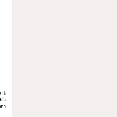
a là
hĩa
ành