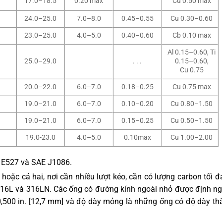
17.0–18.5
0.20 max
Cu 0.50 max
24.0–25.0
7.0–8.0
0.45–0.55
Cu 0.30–0.60
23.0–25.0
4.0–5.0
0.40–0.60
Cb 0.10 max
Al 0.15–0.60, Ti
25.0–29.0
. . .
0.15–0.60,
Cu 0.75
20.0–22.0
6.0–7.0
0.18–0.25
Cu 0.75 max
19.0–21.0
6.0–7.0
0.10–0.20
Cu 0.80–1.50
19.0–21.0
6.0–7.0
0.15–0.25
Cu 0.50–1.50
19.0-23.0
4.0–5.0
0.10max
Cu 1.00–2.00
h E527 và SAE J1086.
oặc cả hai, nơi cần nhiều lượt kéo, cần có lượng carbon tối đ
 316L và 316LN. Các ống có đường kính ngoài nhỏ được định ng
,500 in. [12,7 mm] và độ dày mỏng là những ống có độ dày th