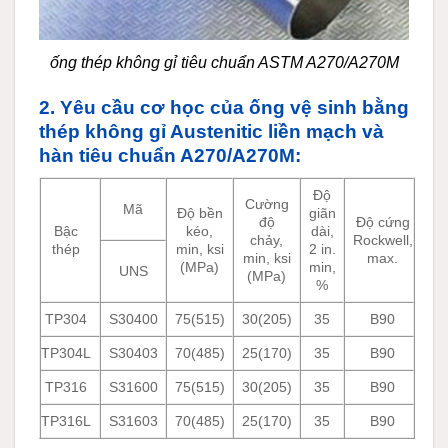
ống thép không gỉ tiêu chuẩn ASTM A270/A270M
2. Yêu cầu cơ học của ống vệ sinh bằng
thép không gỉ Austenitic liền mạch và
hàn tiêu chuẩn A270/A270M:
Độ
Cường
Mã
Độ bền
giãn
độ
Độ cứng
Bậc
kéo,
dài,
chảy,
Rockwell,
thép
min, ksi
2 in.
min, ksi
max.
(MPa)
min,
UNS
(MPa)
%
TP304
S30400
75(515)
30(205)
35
B90
TP304L
S30403
70(485)
25(170)
35
B90
TP316
S31600
75(515)
30(205)
35
B90
TP316L
S31603
70(485)
25(170)
35
B90