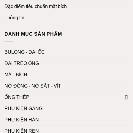
Đặc điểm tiêu chuẩn mặt bích
Thông tin
DANH MỤC SẢN PHẨM
BULONG - ĐAI ỐC
ĐAI TREO ỐNG
MẶT BÍCH
NỞ ĐÓNG - NỞ SẮT - VÍT
ỐNG THÉP
PHỤ KIỆN GANG
PHỤ KIỆN HÀN
PHỤ KIỆN REN