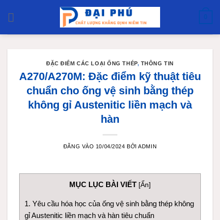
Bỏ
0
qua
nội
dung
ĐẶC ĐIỂM CÁC LOẠI ỐNG THÉP
,
THÔNG TIN
A270/A270M: Đặc điểm kỹ thuật tiêu
chuẩn cho ống vệ sinh bằng thép
không gỉ Austenitic liền mạch và
hàn
ĐĂNG VÀO
10/04/2024
BỞI
ADMIN
MỤC LỤC BÀI VIẾT
[
Ẩn
]
1. Yêu cầu hóa học của ống vệ sinh bằng thép không
gỉ Austenitic liền mạch và hàn tiêu chuẩn