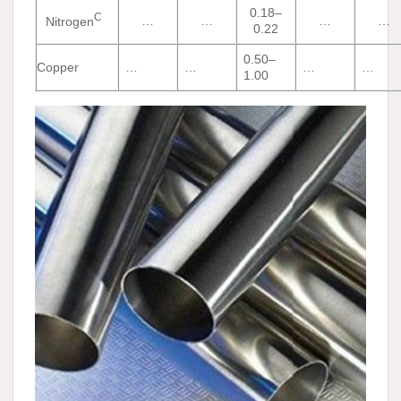
0.18–
C
…
…
…
…
Nitrogen
0.22
0.50–
Copper
…
…
…
…
1.00