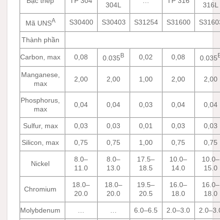
Bậc thép
TP 304
…
TP 316
304L
316L
A
S30400
S30403
S31254
S31600
S3160
Mã UNS
Thành phần
B
Carbon, max
0,08
0,02
0,08
0.035
0.035
Manganese,
2,00
2,00
1,00
2,00
2,00
max
Phosphorus,
0,04
0,04
0,03
0,04
0,04
max
Sulfur, max
0,03
0,03
0,01
0,03
0,03
Silicon, max
0,75
0,75
1,00
0,75
0,75
8.0–
8.0–
17.5–
10.0–
10.0–
Nickel
11.0
13.0
18.5
14.0
15.0
18.0–
18.0–
19.5–
16.0–
16.0–
Chromium
20.0
20.0
20.5
18.0
18.0
Molybdenum
…
…
6.0–6.5
2.0–3.0
2.0–3.