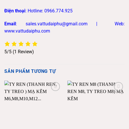
Điện thoại
: Hotline: 0966.774.925
Email
: sales.vattudaiphu@gmail.com |
Web:
www.vattudaiphu.com
5/5
(1 Review)
SẢN PHẨM TƯƠNG TỰ
Add to
Add to
wishlist
wishlist