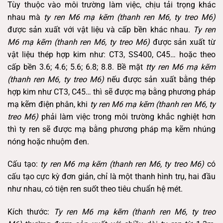
Tùy thuộc vào môi trường làm việc, chịu tải trọng khác
nhau mà
ty ren M6 mạ kẽm (thanh ren M6, ty treo M6)
được sản xuất với vật liệu và cấp bền khác nhau.
Ty ren
M6 mạ kẽm (thanh ren M6, ty treo M6)
được sản xuất từ
vật liệu thép hợp kim như: CT3, SS400, C45… hoặc theo
cấp bền 3.6; 4.6; 5.6; 6.8; 8.8. Bề mặt
tty ren M6 mạ kẽm
(thanh ren M6, ty treo M6)
nếu được sản xuất bằng thép
hợp kim như CT3, C45… thì sẽ được mạ bằng phương pháp
mạ kẽm điện phân, khi
ty ren M6 mạ kẽm (thanh ren M6, ty
treo M6)
phải làm việc trong môi trường khắc nghiệt hơn
thì ty ren sẽ được mạ bằng phương pháp mạ kẽm nhúng
nóng hoặc nhuộm đen.
Cấu tạo:
ty ren M6 mạ kẽm (thanh ren M6, ty treo M6)
có
cấu tạo cực kỳ đơn giản, chỉ là một thanh hình trụ, hai đầu
như nhau, có tiện ren suốt theo tiêu chuẩn hệ mét.
Kích thước:
Ty ren M6 mạ kẽm (thanh ren M6, ty treo