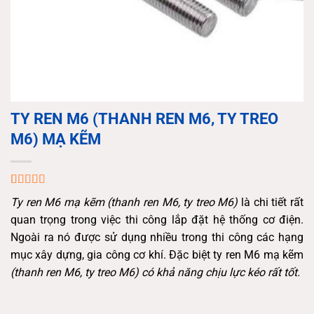
TY REN M6 (THANH REN M6, TY TREO
M6) MẠ KẼM
5.00
1
trên 5
Ty ren M6 mạ kẽm (thanh ren M6, ty treo M6)
là chi tiết rất
dựa trên
đánh giá
quan trọng trong việc thi công lắp đặt hệ thống cơ điện.
Ngoài ra nó được sử dụng nhiều trong thi công các hạng
mục xây dựng, gia công cơ khí. Đặc biệt ty ren M6 mạ kẽm
(thanh ren M6, ty treo M6) có khả năng chịu lực kéo rất tốt.