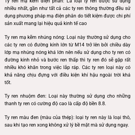
Ty ren mạ kẽm điện phân: Là loại ty ren được sử dụng
nhiều nhất, gần như tất cả các ty ren thông thường đều sử
dụng phương pháp mạ điện phân do tiết kiệm được chi phí
sản xuất mang lại hiệu quả kinh tế cao
Ty ren mạ kẽm nhúng nóng: Loại này thường sử dụng cho
các ty ren có đường kính lớn từ M14 trở lên bởi chiều dày
lớp mạ nhúng nóng khá lớn nên nếu sử dụng cho ty ren có
đường kính nhỏ và bước ren thấp thì ty ren đó sẽ gặp rất
nhiều khó khăn trong việc lắp ráp. Các ty ren loại này có
khả năng chịu đựng với điều kiện khí hậu ngoài trời khá
tốt.
Ty ren nhuộm đen: Loại này thường sử dụng cho những
thanh ty ren có cường độ cao là cấp độ bền 8.8.
Ty ren màu đen (màu của thép): loại ty ren này là loại thô,
sau khi tạo ren xong không xử lý bề mặt mà sử dụng ngay.