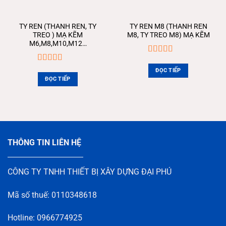
TY REN (THANH REN, TY
TY REN M8 (THANH REN
TREO ) MẠ KẼM
M8, TY TREO M8) MẠ KẼM
M6,M8,M10,M12…
Được xếp
hạng
5.00
5
Được xếp
ĐỌC TIẾP
sao
hạng
5.00
5
ĐỌC TIẾP
sao
THÔNG TIN LIÊN HỆ
CÔNG TY TNHH THIẾT BỊ XÂY DỰNG ĐẠI PHÚ
Mã số thuế: 0110348618
Hotline: 0966774925