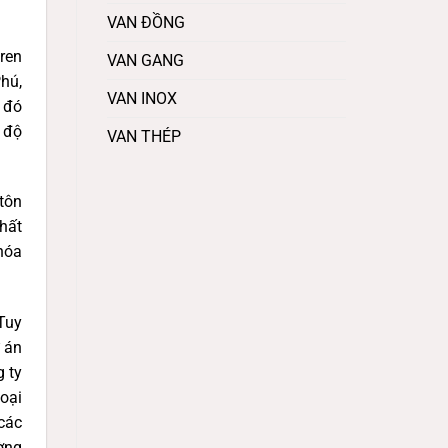
VAN ĐỒNG
ren
VAN GANG
hú,
VAN INOX
, đó
 độ
VAN THÉP
tôn
hất
hóa
Tuy
ự án
g ty
oại
các
ờng