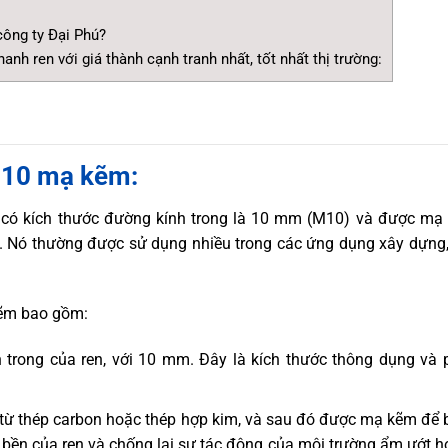
công ty Đại Phú?
nh ren với giá thành cạnh tranh nhất, tốt nhất thị trường:
 M10 mạ kẽm:
có kích thước đường kính trong là 10 mm (M10) và được mạ 
. Nó thường được sử dụng nhiều trong các ứng dụng xây dựng,
kẽm bao gồm:
 trong của ren, với 10 mm. Đây là kích thước thông dụng và 
 từ thép carbon hoặc thép hợp kim, và sau đó được mạ kẽm để 
bền của ren và chống lại sự tác động của môi trường ẩm ướt h