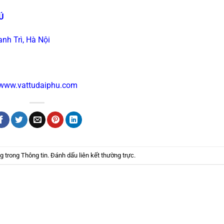
Ú
nh Trì, Hà Nội
www.vattudaiphu.com
ng trong
Thông tin
. Đánh dấu
liên kết thường trực
.