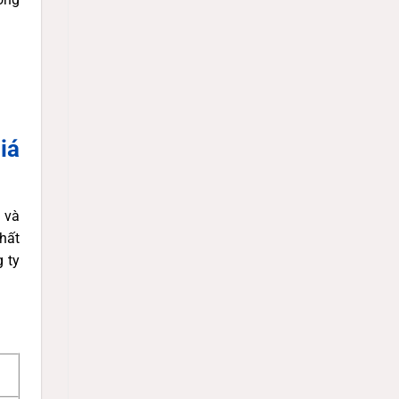
iá
 và
hất
 ty