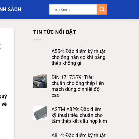
Tìm
NH SÁCH
kiếm:
TIN TỨC NỔI BẬT
t
A554: Đặc điểm kỹ thuật
cho ống hàn cơ khí bằng
thép không gỉ
DIN 17175-79: Tiêu
chuẩn cho ống thép liền
mạch dùng ở nhiệt độ
cao
quý
 về
ASTM A829: Đặc điểm
kỹ thuật tiêu chuẩn cho
tấm thép kết cấu hợp kim
A814: Đặc điểm kỹ thuật