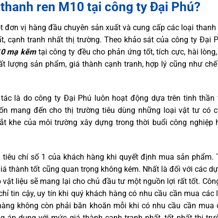
 thanh ren M10 tại công ty Đại Phú?
 đơn vị hàng đầu chuyên sản xuất và cung cấp các loại thanh 
t, cạnh tranh nhất thị trường. Theo khảo sát của công ty Đại P
10 mạ kẽm
tại công ty đều cho phản ứng tốt, tích cực, hài lòng
ất lượng sản phẩm, giá thành cạnh tranh, hợp lý cũng như chế
tác là do công ty Đại Phú luôn hoạt động dựa trên tinh thần 
ốn mang đến cho thị trường tiêu dùng những loại vật tư có c
t khe của môi trường xây dựng trong thời buổi công nghiệp 
 tiêu chí số 1 của khách hàng khi quyết định mua sản phẩm. 
giá thành tốt cũng quan trọng không kém. Nhất là đối với các d
vật liệu sẽ mang lại cho chủ đầu tư một nguồn lợi rất tốt. Côn
hỉ tin cậy, uy tín khi quý khách hàng có nhu cầu cần mua các l
hàng không còn phải băn khoăn mỗi khi có nhu cầu cần mua 
 áp dụng với mức giá thành cạnh tranh nhất, tốt nhất thị trư