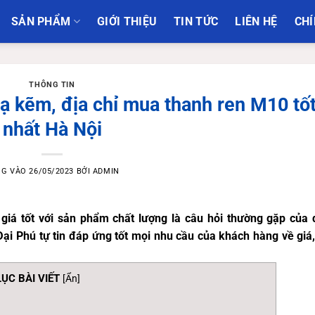
SẢN PHẨM
GIỚI THIỆU
TIN TỨC
LIÊN HỆ
CHÍ
THÔNG TIN
ạ kẽm, địa chỉ mua thanh ren M10 tố
nhất Hà Nội
NG VÀO
26/05/2023
BỞI
ADMIN
iá tốt với sản phẩm chất lượng là câu hỏi thường gặp của 
ại Phú tự tin đáp ứng tốt mọi nhu cầu của khách hàng về giá,
ỤC BÀI VIẾT
[
Ẩn
]