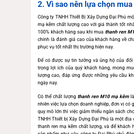
2. Vì sao nên lựa chọn mua
Công ty TNHH Thiết Bị Xây Dựng Đại Phú một
mạ kẽm chất lượng cao với giá thành tốt nhấ
100% khách hàng sau khi mua
thanh ren M
chính là đánh giá cao của khách hàng về ch
phục vụ tốt nhất thị trường hiện nay.
Để có được sự tin tưởng và ủng hộ của đối 
trọng lợi ích của quý khách hàng, mong mu
lượng cao, đáp ứng được những yêu cầu khắ
ngày nay.
Có thể chất lượng
thanh ren M10
mạ kẽm
là
nhiên việc lựa chọn doanh nghiệp, đơn vị có 
quy mô lớn thì việc giảm thiểu ngân sách cho 
TNHH Thiết bị Xây Dựng Đại Phú là một địa c
thanh ren mạ kẽm chất lượng, và để khách 
sản phẩm như vậy, công ty Đại Phú chủ động