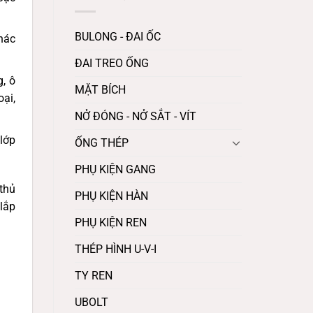
BULONG - ĐAI ỐC
hác
ĐAI TREO ỐNG
, ô
MẶT BÍCH
oại,
NỞ ĐÓNG - NỞ SẮT - VÍT
lớp
ỐNG THÉP
PHỤ KIỆN GANG
thủ
PHỤ KIỆN HÀN
 lắp
PHỤ KIỆN REN
THÉP HÌNH U-V-I
TY REN
UBOLT