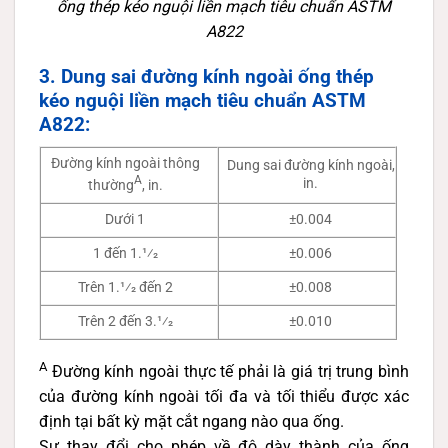
ống thép kéo nguội liền mạch tiêu chuẩn ASTM
A822
3. Dung sai đường kính ngoài ống thép
kéo nguội liền mạch tiêu chuẩn ASTM
A822:
Đường kính ngoài thông
Dung sai đường kính ngoài,
A
in.
thường
, in.
Dưới 1
±0.004
1 đến 1.1⁄2
±0.006
Trên 1.1⁄2 đến 2
±0.008
Trên 2 đến 3.1⁄2
±0.010
A
Đường kính ngoài thực tế phải là giá trị trung bình
của đường kính ngoài tối đa và tối thiểu được xác
định tại bất kỳ mặt cắt ngang nào qua ống.
Sự thay đổi cho phép về độ dày thành của ống