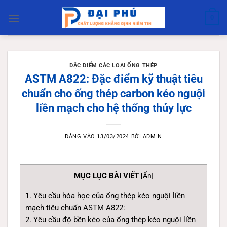
Bỏ
qua
0
nội
dung
ĐẶC ĐIỂM CÁC LOẠI ỐNG THÉP
ASTM A822: Đặc điểm kỹ thuật tiêu
chuẩn cho ống thép carbon kéo nguội
liền mạch cho hệ thống thủy lực
ĐĂNG VÀO
13/03/2024
BỞI
ADMIN
MỤC LỤC BÀI VIẾT
[
Ẩn
]
1. Yêu cầu hóa học của ống thép kéo nguội liền
mạch tiêu chuẩn ASTM A822:
2. Yêu cầu độ bền kéo của ống thép kéo nguội liền