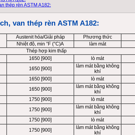
van thép rèn ASTM A182:
bích, van thép rèn ASTM A182:
Austenit hóa/Giải pháp
Phương thức
Nhiệt độ, min °F (°C)A
làm mát
Thép hợp kim thấp
1650 [900]
lò mát
làm mát bằng không
1650 [900]
khí
1650 [900]
lò mát
làm mát bằng không
1650 [900]
khí
1750 [900]
lò mát
làm mát bằng không
1750 [900]
khí
1750 [900]
lò mát
làm mát bằng không
1750 [900]
khí