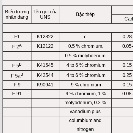
Biểu tượng
Tên gọi của
Bậc thép
nhận dạng
UNS
Car
F1
K12822
c
0.28
A
K12122
0.5 % chromium,
0.05
F 2
0.5 % molybdenum
B
K41545
4 to 6 % chromium
0.15
F 5
B
K42544
4 to 6 % chromium
0.25
F 5a
F 9
K90941
9 % chromium
0.15
F 91
9 % chromium, 1 %
0.08
molybdenum, 0.2 %
vanadium plus
columbium and
nitrogen