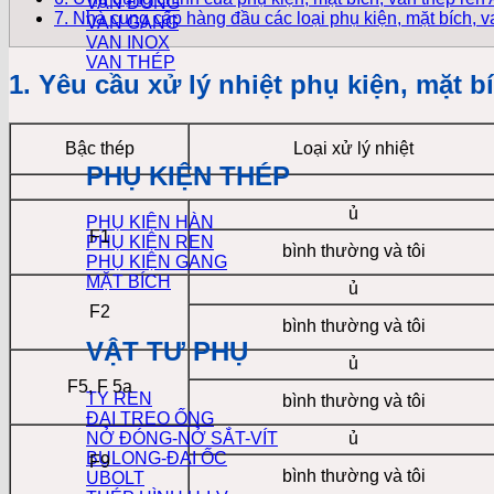
VAN ĐỒNG
7. Nhà cung cấp hàng đầu các loại phụ kiện, mặt bích, 
VAN GANG
VAN INOX
VAN THÉP
1. Yêu cầu xử lý nhiệt phụ kiện, mặt 
Bậc thép
Loại xử lý nhiệt
PHỤ KIỆN THÉP
ủ
PHỤ KIỆN HÀN
F1
PHỤ KIỆN REN
bình thường và tôi
PHỤ KIỆN GANG
MẶT BÍCH
ủ
F2
bình thường và tôi
VẬT TƯ PHỤ
ủ
F5, F 5a
TY REN
bình thường và tôi
ĐAI TREO ỐNG
ủ
NỞ ĐÓNG-NỞ SẮT-VÍT
BULONG-ĐAI ỐC
F9
bình thường và tôi
UBOLT