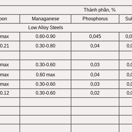
Thành phần, %
bon
Managanese
Phosphorus
Sul
Low Alloy Steels
 max
0.60-0.90
0,045
0,
-0.21
0.30-0.80
0,04
0,
 max
0.30-0.60
0,03
0,
 max
0.60 max
0,04
0,
 max
0.30-0.60
0,03
0,
-0.12
0.30-0.60
0,02
0,