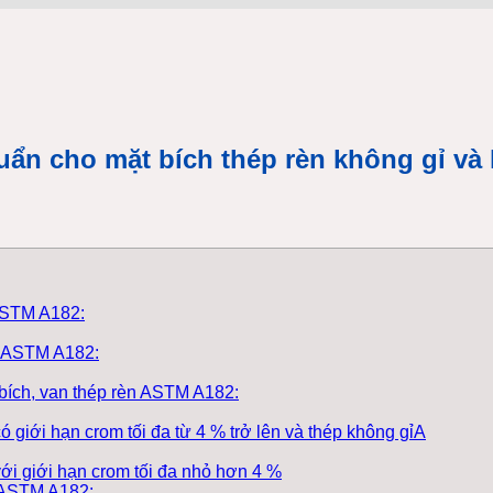
uẩn cho mặt bích thép rèn không gỉ và 
 ASTM A182:
èn ASTM A182:
 bích, van thép rèn ASTM A182:
 giới hạn crom tối đa từ 4 % trở lên và thép không gỉA
ới giới hạn crom tối đa nhỏ hơn 4 %
n ASTM A182: