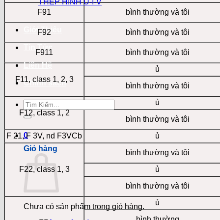
THÉP HÌNH U-I-V
F91
bình thường và tôi
Giới Thiệu
F92
bình thường và tôi
Tin Tức
F911
bình thường và tôi
Liên Hệ
ủ
F11, class 1, 2, 3
Chính sách
bình thường và tôi
ủ
Tìm
kiếm:
F12, class 1, 2
bình thường và tôi
0
F 21, F 3V, nd F3VCb
ủ
Giỏ hàng
bình thường và tôi
F22, class 1, 3
ủ
bình thường và tôi
ủ
Chưa có sản phẩm trong giỏ hàng.
bình thường