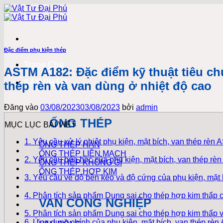
Bỏ
qua
nội
dung
Đặc điểm phụ kiện thép
Trang Chủ
ASTM A182: Đặc điểm kỹ thuật tiêu ch
SẢN PHẨM
thép rèn và van dùng ở nhiệt độ cao
Đăng vào
03/08/2023
03/08/2023
bởi
admin
ỐNG THÉP
MỤC LỤC BÀI VIẾT
1. Yêu cầu xử lý nhiệt phụ kiện, mặt bích, van thép rèn
ỐNG THÉP HÀN
ỐNG THÉP LIỀN MẠCH
2. Yêu cầu hóa học của phụ kiện, mặt bích, van thép r
ỐNG THÉP KHÔNG GỈ
ỐNG THÉP HỢP KIM
3. Yêu cầu về độ bền kéo và độ cứng của phụ kiện, mặt
4. Phân tích sản phẩm Dung sai cho thép hợp kim thấp có
VAN CÔNG NGHIỆP
5. Phân tích sản phẩm Dung sai cho thép hợp kim thấp v
6. Ứng dụng chính của phụ kiện, mặt bích, van thép rè