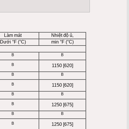
Làm mát
Nhiệt độ ủ,
Dưới °F (°C)
min °F (°C)
B
B
B
1150 [620]
B
B
B
1150 [620]
B
B
B
1250 [675]
B
B
B
1250 [675]