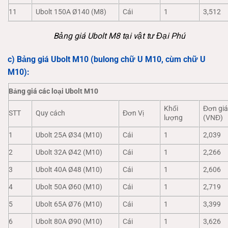
11
Ubolt 150A Ø140 (M8)
Cái
1
3,512
Bảng giá Ubolt M8 tại vật tư Đại Phú
c) Bảng giá Ubolt M10 (bulong chữ U M10, cùm chữ U
M10):
Bảng giá các loại Ubolt M10
Khối
Đơn gi
STT
Quy cách
Đơn Vị
lượng
(VNĐ)
1
Ubolt 25A Ø34 (M10)
Cái
1
2,039
2
Ubolt 32A Ø42 (M10)
Cái
1
2,266
3
Ubolt 40A Ø48 (M10)
Cái
1
2,606
4
Ubolt 50A Ø60 (M10)
Cái
1
2,719
5
Ubolt 65A Ø76 (M10)
Cái
1
3,399
6
Ubolt 80A Ø90 (M10)
Cái
1
3,626