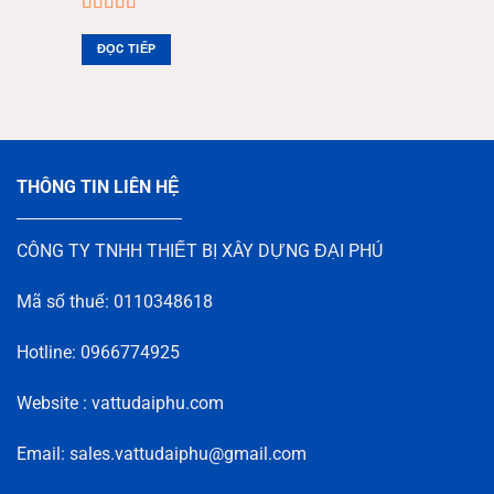
Được xếp
hạng
5.00
5
ĐỌC TIẾP
sao
THÔNG TIN LIÊN HỆ
CÔNG TY TNHH THIẾT BỊ XÂY DỰNG ĐẠI PHÚ
Mã số thuế: 0110348618
Hotline: 0966774925
Website : vattudaiphu.com
Email: sales.vattudaiphu@gmail.com