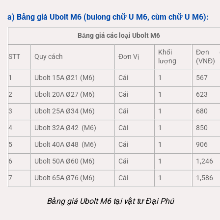
a) Bảng giá Ubolt M6 (bulong chữ U M6, cùm chữ U M6):
Bảng giá các loại Ubolt M6
Khối
Đơn g
STT
Quy cách
Đơn Vị
lượng
(VNĐ)
1
Ubolt 15A Ø21 (M6)
Cái
1
567
2
Ubolt 20A Ø27 (M6)
Cái
1
623
3
Ubolt 25A Ø34 (M6)
Cái
1
680
4
Ubolt 32A Ø42 (M6)
Cái
1
850
5
Ubolt 40A Ø48 (M6)
Cái
1
906
6
Ubolt 50A Ø60 (M6)
Cái
1
1,246
7
Ubolt 65A Ø76 (M6)
Cái
1
1,586
Bảng giá Ubolt M6 tại vật tư Đại Phú