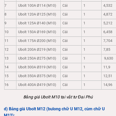
7
Ubolt 100A Ø114 (M10)
Cái
1
4,532
8
Ubolt 120A Ø125 (M10)
Cái
1
4,872
9
Ubolt 125A Ø140 (M10)
Cái
1
5,212
10
Ubolt 150A Ø169 (M10)
Cái
1
6,458
11
Ubolt 175A Ø200 (M10)
Cái
1
7,704
12
Ubolt 200A Ø219 (M10)
Cái
1
7,85
13
Ubolt 250A Ø275 (M10)
Cái
1
9,630
14
Ubolt 300A Ø319 (M10)
Cái
1
11,9
15
Ubolt 350A Ø375 (M10)
Cái
1
12,51
16
Ubolt 400A Ø419 (M10)
Cái
1
14,96
Bảng giá Ubolt M10 tại vật tư Đại Phú
d) Bảng giá Ubolt M12 (bulong chữ U M12, cùm chữ U
M12):