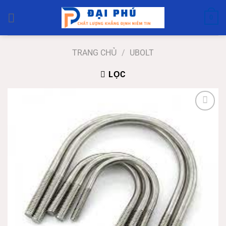
Bỏ
qua
0
nội
dung
TRANG CHỦ
/
UBOLT
LỌC
Add to
wishlist