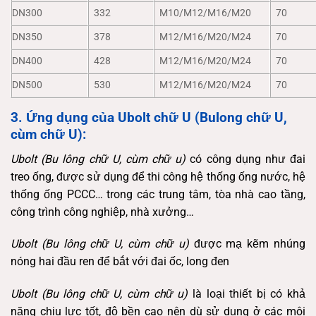
DN300
332
M10/M12/M16/M20
70
DN350
378
M12/M16/M20/M24
70
DN400
428
M12/M16/M20/M24
70
DN500
530
M12/M16/M20/M24
70
3. Ứng dụng của
Ubolt chữ U (Bulong chữ U,
cùm chữ U):
Ubolt (Bu lông chữ U, cùm chữ u)
có công dụng như đai
treo ống, được sử dụng để thi công hệ thống ống nước, hệ
thống ống PCCC… trong các trung tâm, tòa nhà cao tầng,
công trình công nghiệp, nhà xưởng…
Ubolt (Bu lông chữ U, cùm chữ u)
được mạ kẽm nhúng
nóng hai đầu ren để bắt với đai ốc, long đen
Ubolt (Bu lông chữ U, cùm chữ u)
là loại thiết bị có khả
năng chịu lực tốt, độ bền cao nên dù sử dụng ở các môi