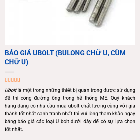
BÁO GIÁ UBOLT (BULONG CHỮ U, CÙM
CHỮ U)
5.00
1
trên 5
Ubolt
là một trong những thiết bị quan trọng được sử dụng
dựa trên
đánh giá
để thi công đường ống trong hệ thống ME. Quý khách
hàng đang có nhu cầu mua ubolt chất lượng cùng với giá
thành tốt nhất cạnh tranh nhất thì vui lòng tham khảo ngay
bảng báo giá các loại U bolt dưới đây để có sự lựa chọn
tốt nhất.