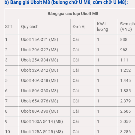
b) Bảng giá Ubolt M8 (bulong chữ U M8, cùm chữ U M8):
Bảng giá các loại Ubolt M8
Khối
Đơn gi
STT
Quy cách
Đơn Vị
lượng
(VNĐ)
1
Ubolt 15A Ø21 (M8)
Cái
1
838
2
Ubolt 20A Ø27 (M8)
Cái
1
963
3
Ubolt 25A Ø34 (M8)
Cái
1
1,11
4
Ubolt 32A Ø42 (M8)
Cái
1
1,252
5
Ubolt 40A Ø48 (M8)
Cái
1
1,445
6
Ubolt 50A Ø60 (M8)
Cái
1
1,835
7
Ubolt 65A Ø76 (M8)
Cái
1
2,379
8
Ubolt 80A Ø90 (M8)
Cái
1
2,606
9
Ubolt 100A Ø114 (M8)
Cái
1
3,059
10
Ubolt 125A Ø125 (M8)
Cái
1
3,286