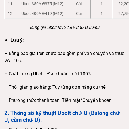
11
Ubolt 350A Ø375 (M12)
Cái
1
22,20
12
Ubolt 400A Ø419 (M12)
Cái
1
27,75
Bảng giá Ubolt M12 tại vật tư Đại Phú
Lưu ý:
– Bảng báo giá trên chưa bao gồm phí vận chuyển và thuế
VAT 10%.
– Chất lượng Ubolt : Đạt chuẩn, mới 100%
– Thời gian giao hàng: Tùy từng đơn hàng cụ thể
– Phương thức thanh toán: Tiền mặt/Chuyển khoản
2. Thông số kỹ thuật Ubolt chữ U (Bulong chữ
U, cùm chữ U):