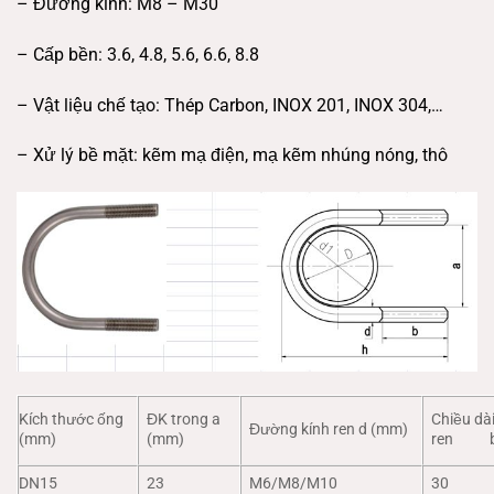
– Đường kính: M8 – M30
– Cấp bền: 3.6, 4.8, 5.6, 6.6, 8.8
– Vật liệu chế tạo: Thép Carbon, INOX 201, INOX 304,…
– Xử lý bề mặt: kẽm mạ điện, mạ kẽm nhúng nóng, thô
Kích thước ống
ĐK trong a
Chiều dà
Đường kính ren d (mm)
(mm)
(mm)
ren b
DN15
23
M6/M8/M10
30